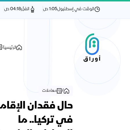
الوقت في إسطنبول
1:05 ص
الفجْر
04:18 ص
الرئيسية
/
معاملات
حال فقدان الإقام
في تركيا.. ما