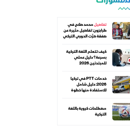
المنشورات
تفاصيل
محمد صلاح في
طرابزون: تفاصيل مثيرة عن
صفقة هزّت الدوري التركي
كيف تتعلم اللغة التركية
بسرعة؟ دليل عملي
للمبتدئين 2026
خدمات PTT في تركيا
2026: دليل شامل
للاستفادة منها خطوة
بخطوة
مصطلحات كروية باللغة
التركية