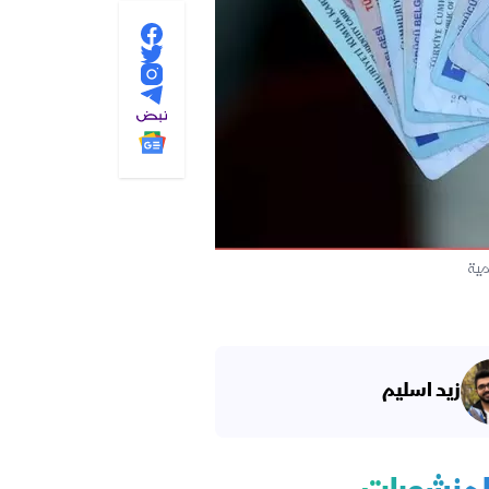
مية
زيد اسليم