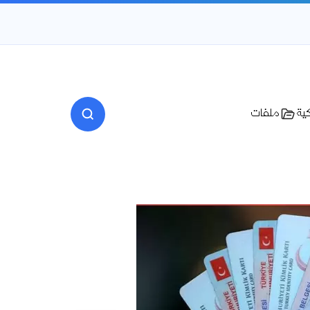
كية
ملفات