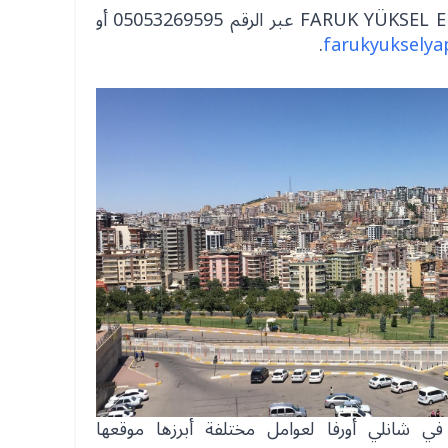
ويمكن التواصل مع شركة FARUK YÜKSEL EMLAK عبر الرقم 05053269595 أو
.
farukyukselya
في شانلي أورفا لعوامل مختلفة أبرزها موقعها