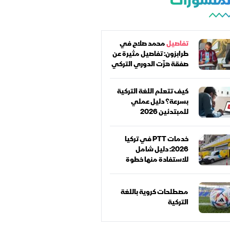
المنشورات
تفاصيل
محمد صلاح في
طرابزون: تفاصيل مثيرة عن
صفقة هزّت الدوري التركي
كيف تتعلم اللغة التركية
بسرعة؟ دليل عملي
للمبتدئين 2026
خدمات PTT في تركيا
2026: دليل شامل
للاستفادة منها خطوة
بخطوة
مصطلحات كروية باللغة
التركية