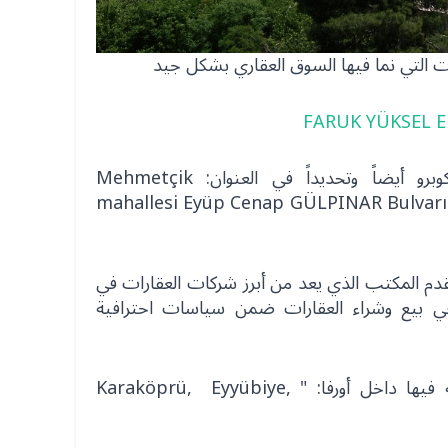
تقع الشركة في منطقة كارا كوبرو أيضاً وتحديداً في العنوان: Mehmetçik
mahallesi Eyüp Cenap GÜLPINAR Bulvarı 
دم المكتب الذي يعد من أبرز شركات العقارات في
 بيع وشراء العقارات ضمن سياسات احترافية
ومن المناطق التي يقدم خدماته فيها داخل أورفا: "Karaköprü, Eyyübiye,