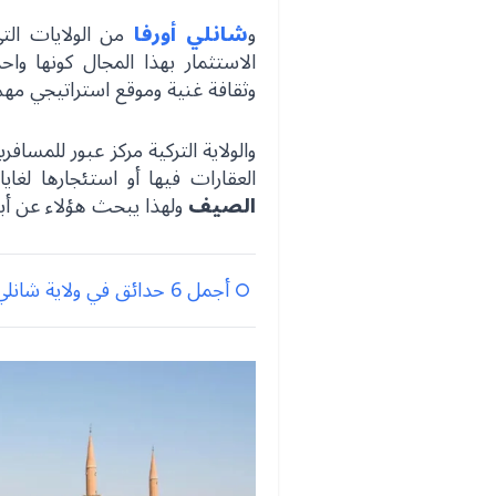
و
شانلي أورفا
من الولايات الت
الاستثمار بهذا المجال كونها وا
وثقافة غنية وموقع استراتيجي مهم
والولاية التركية مركز عبور للمساف
العقارات فيها أو استئجارها لغا
الصيف
ولهذا يبحث هؤلاء عن أبر
أجمل 6 حدائق في ولاية شانلي أورفا جنوبي تركيا 2023