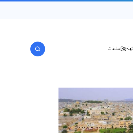
كية
ملفات