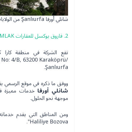
شانلي أورفا Şanlıurfa من الولايات التي نما فيها السوق العقاري بشكل جيد
2. فاروق يوكسل للعقارات FARUK YÜKSEL EMLAK
No: 4/B, 63200 Karaköprü/
Şanlıurfa.
ووفق ما ذكره في موقع الرسمي يق
شانلي أورفا
خدمات مميزة في
موجهة نحو الحلول.
Haliliye Bozova".