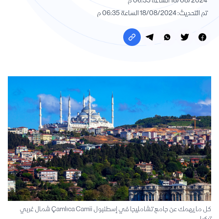
18/08/2024 الساعة 06:35 م
تم التحديث: 18/08/2024 الساعة 06:35 م
كل ما يهمك عن جامع تشامليجا في إسطنبول Çamlıca Camii شمال غربي