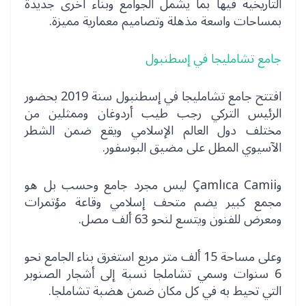
التاريخية فيها بما يشمل الجوامع وبناء أخرى جديدة
بمساحات واسعة مذهلة وتصاميم معمارية مميزة.
جامع تشامليجا في إسطنبول
افتتح جامع تشامليجا في إسطنبول سنة 2019 بحضور
الرئيس التركي رجب طيب أردوغان وممثلين من
مختلف دول العالم الإسلامي ويقع ضمن الشطر
الآسيوي المطل على مضيق البوسفور.
وÇamlıca Camii ليس مجرد جامع وحسب بل هو
مجمع كبير يضم متحف إسلامي وقاعة مؤتمرات
ومعرض للفنون ويتسع لنحو 63 ألف مصل.
وعلى مساحة 15 ألف متر مربع استغرق بناء الجامع نحو
6 سنوات وسمي تشاملجا نسبة إلى أشجار الصنوبر
التي تحيط به في كل مكان ضمن هضبة تشاملجا.