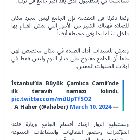
تشامليجا في إسطنبول الذي يعد أكبر جامع في تركيا.
وكما ذكرنا في المقدمة فإن الجامع ليس مجرد مكان
للصلاة فهناك الكثير من الأمور التي يمكن القيام بها
داخل تشامليجا وفي محيطه أيضاً.
ويمكن للسيدات أداء الصلاة في مكان مخصص لهن
علماً أن الجامع مفتوح على مدار اليوم وليس فقط في
أوقات الصلوات الخمس.
İstanbul’da Büyük Çamlıca Camii’nde
ilk teravih namazı kılındı.
pic.twitter.com/miIUpTf5O2
March 10, 2024
— A Haber (@ahaber)
ويستطيع الزوار ارتياد أقسام الجامع وزيارة قاعة
المؤتمرات وحضور الفعاليات والنشاطات المتنوعة
ومشاهدة معرض الفنون عن قرب.