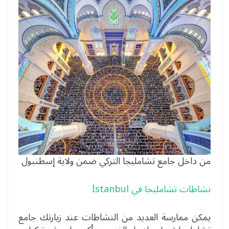
من داخل جامع تشامليجا التركي ضمن ولاية إسطنبول
نشاطات تشامليجا في İstanbul
يمكن ممارسة العديد من النشاطات عند زيارتك جامع