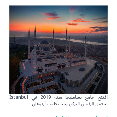
افتتح جامع تشامليجا سنة 2019 في İstanbul
بحضور الرئيس التركي رجب طيب أردوغان