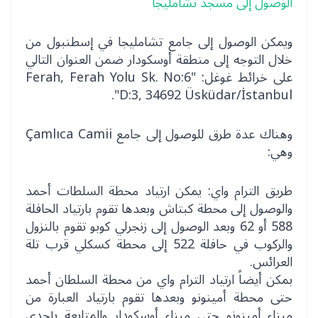
الوصول إلى مسجد تشامليجا
ويمكن الوصول إلى جامع تشامليجا في إسطنبول من
خلال التوجه إلى منطقة أوسكودار ضمن العنوان التالي
على خرائط غوغل: "Ferah, Ferah Yolu Sk. No:6
D:3, 34692 Üsküdar/İstanbul".
وهناك عدة طرق للوصول إلى جامع Çamlıca Camii
وهي:
طريق الترام واي: يمكن ارتياد محطة السلطات أحمد
والوصول إلى محطة كبتاش وبعدها تقوم بارتياد الحافلة
588 أو 62 وبعد الوصول إلى زنجرلي كوبو تقوم بالنزول
والركوب في حافلة 522 إلى محطة كسكلي قرب تلة
العرائس.
بمكن أيضاً ارتياد الترام واي من محطة السلطان أحمد
حتى محطة أمينونو وبعدها تقوم بارتياد العبارة من
ميناء أمينونو حتى ميناء أوسكودار والمتابعة بإحدى