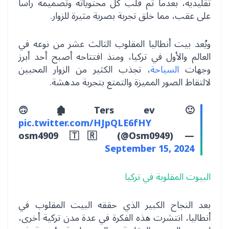
تقليدية، بعدما تم قلب كل محتوياته وتصميمه رأساً
على عقب، مما خلق تجربة بصرية مثيرة للزوار.
ويُعد بيت أنطاليا المقلوب الثالث عشر من نوعه في
العالم والأول في تركيا، ومنذ افتتاحه أصبح أحد أبرز
وجهات
السياحة
، تجذب الكثير من الزوار المحبين
لالتقاط الصور المميزة والتمتع بتجربة مدهشة.
🙃🏚Ters ev 🙂
pic.twitter.com/HJpQLE6fHY
— osm4909 🇹🇷 (@Osm0949)
September 15, 2024
البيوت المقلوبة في تركيا
بعد النجاح الكبير الذي حققه البيت المقلوب في
أنطاليا، انتشرت هذه الفكرة في عدة مدن تركية أخرى،