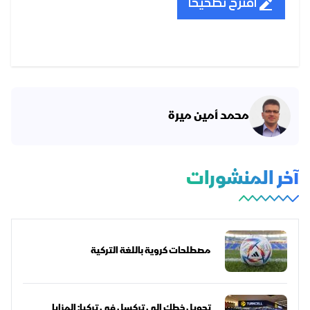
اقترح تصحيحا
محمد أمين ميرة
آخر المنشورات
مصطلحات كروية باللغة التركية
تحويل خطك إلى تركسل في تركيا: المزايا