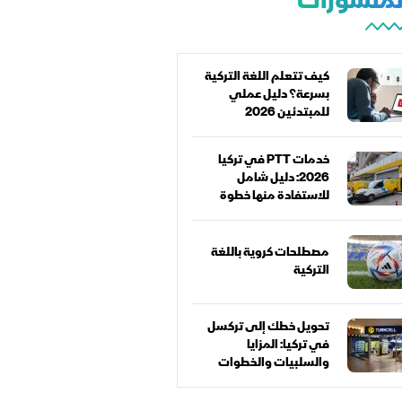
المنشورات
كيف تتعلم اللغة التركية
بسرعة؟ دليل عملي
للمبتدئين 2026
خدمات PTT في تركيا
2026: دليل شامل
للاستفادة منها خطوة
بخطوة
مصطلحات كروية باللغة
التركية
تحويل خطك إلى تركسل
في تركيا: المزايا
والسلبيات والخطوات
كاملة