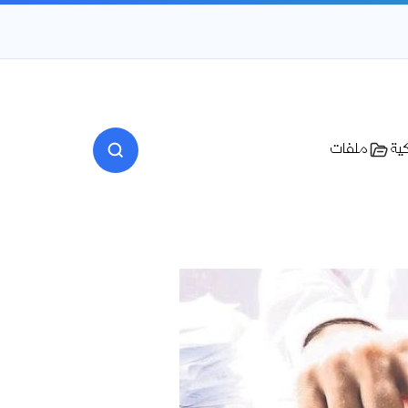
كية
ملفات