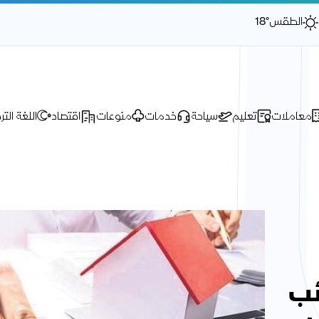
الطقس
18°
معاملات
تعليم
سياحة
خدمات
منوعات
اقتصاد
اللغة التر
ئب