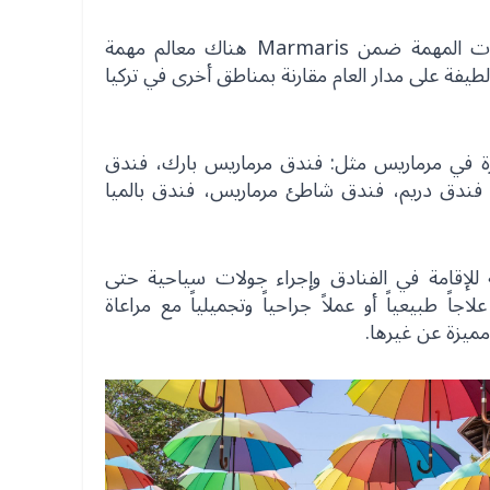
وإلى جانب الفنادق والمستشفيات المهمة ضمن Marmaris هناك معالم مهمة
لطيفة على مدار العام مقارنة بمناطق أخرى في تركيا
زة في مرماريس مثل: فندق مرماريس بارك، فندق
فندق دريم، فندق شاطئ مرماريس، فندق بالميا
للإقامة في الفنادق وإجراء جولات سياحية حتى
اً طبيعياً أو عملاً جراحياً وتجميلياً مع مراعاة
ميزة عن غيرها.