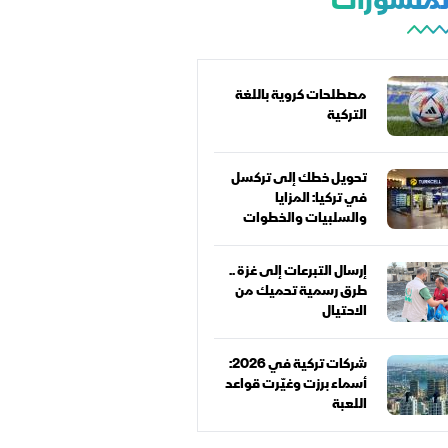
المنشورات
مصطلحات كروية باللغة
التركية
تحويل خطك إلى تركسل
في تركيا: المزايا
والسلبيات والخطوات
كاملة
إرسال التبرعات إلى غزة ..
طرق رسمية تحميك من
الاحتيال
شركات تركية في 2026:
أسماء برزت وغيّرت قواعد
اللعبة