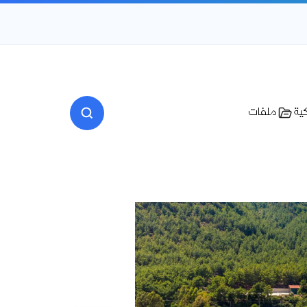
كية
ملفات