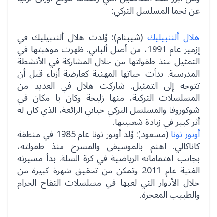
عن نجما المسلسل التركي:
هلال ألتنبيليك
(شيبنام): وُلدت هلال ألتنبيليك في
إزمير عام 1991، من أصل ألباني. ظهرت موهبتها في
التمثيل منذ طفولتها من خلال المشاركة في الأنشطة
المدرسية. بدأت حياتها المهنية كعارضة أزياء قبل أن
تتوجه إلى التمثيل. شاركت هلال في العديد من
المسلسلات التركية، منها زليخة وكان يا مكان في
شوكوروفا والمسلسل التركي حياتي الرائعة، الذي كان له
أثر كبير في زيادة شعبيتها.
أونور تونا
(مسعود): وُلد أونور تونا عام 1985 في منطقة
كاناكالي. اهتم بالموسيقى والمسرح منذ طفولته،
بجانب اهتماماته الرياضية في كرة السلة. بدأ مسيرته
الفنية عام 2011 وتمكن من تحقيق شهرة كبيرة من
خلال الأدوار التي لعبها في مسلسلات التفاح الحرام
والطبيب المعجزة.