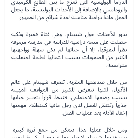
الدراما البوليسية التي تمزج ما بين الطابع الكوميدي
والرومانسي بالإضافة إلى الأحداث البوليسية، ما يجعل
العمل مادة درامية مناسبة لعدة شرائح من الجمهور.
تدور الأحداث حول شيبنام، وهي فتاة فقيرة وذكية
حصلت على منحة دراسية للدراسة في مدرسة مرموقة
نظراً لتفوقها، إلا أن حياتها لم تكن سهلة وواجهتها
الكثير من الصعوبات بسبب انتمائها لطبقة اجتماعية
متواضعة.
من خلال صديقتها المقربة، تتعرف شيبنام على عالم
الأثرياء، لكنها تتعرض للكثير من المواقف المهينة
بسبب وضعها الاجتماعي. فتتخذ قراراً بتغيير حياتها
جذرياً وتنتقل للعمل لدى رجل مافيا كمنظفة، مهمتها
إخفاء الأدلة بعد عمليات القتل.
ومن خلال عملها هذا، تتمكن من جمع ثروة كبيرة،
تستخدمها شيبنام لإجراء عملية تجميل كبيرة لتغيير