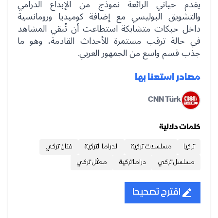
يقدم حياتي الرائعة نموذج من الإبداع الدرامي
والتشويق البوليسي مع إضافة كوميديا ورومانسية
داخل حبكات متشابكة استطاعت أن تُبقي المشاهد
في حالة ترقب مستمرة للأحداث القادمة، وهو ما
جذب قسم واسع من الجمهور العربي.
مصادر استعنا بها
CNN Türk
كلمات دلالية
تركيا
مسلسلات تركية
الدراما التركية
فنان تركي
مسلسل تركي
دراما تركية
ممثل تركي
اقترح تصحيحا