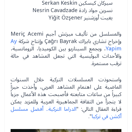
سيركان كيسكين Serkan Keskin
نسرين جواد زادة Nesrin Cavadzade
يغيت أوزشنير Yiğit Özşener
والمسلسل من تأليف ميرتش أجيم Meriç Acemi
وإخراج تشاري بايراك Çağrı Bayrak وإنتاج شركة
Ay
Yapim
، ويجمع السيناريو بين الكوميديا، الرومانسية،
والأحداث البوليسية التي تجعل المشاهد في حالة
ترقب مستمرة.
واستحوذت المسلسلات التركية خلال السنوات
الماضية على اهتمام المشاهد العربي، وأخذت حيزاً
كبيراً من ساعات متابعته فأصبحت هذه الأعمال جزءاً
لا يتجزأ من الثقافة الجماهيرية العربية وللمزيد يمكن
قراءة المقال التالي: "
الدراما التركية.. أفضل مسلسل
أكشن في تركيا
".