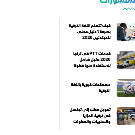
المنشورات
كيف تتعلم اللغة التركية
بسرعة؟ دليل عملي
للمبتدئين 2026
خدمات PTT في تركيا
2026: دليل شامل
للاستفادة منها خطوة
بخطوة
مصطلحات كروية باللغة
التركية
تحويل خطك إلى تركسل
في تركيا: المزايا
والسلبيات والخطوات
كاملة