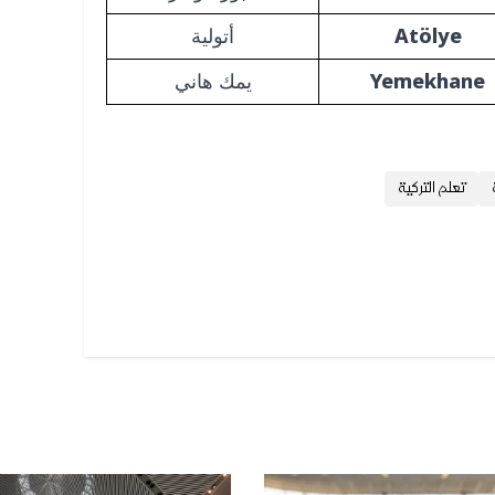
Atölye
أتولية
Yemekhane
يمك هاني
تعلم التركية