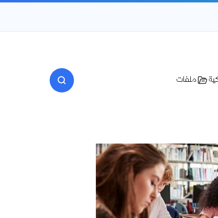
كية
ملفات