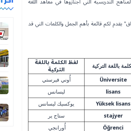
آخر 
مناهج التدريسية التي اجتازوها في معاهد اللغة
اق" يقدم لكم قائمة بأهم الجمل والكلمات التي قد
لفظ الكلمة باللغة
كلمة باللغة التركية
التركية
Üniversite
أُوني فيرستي
lisans
ليسانس
Yüksek lisans
يوكسيك ليسانس
stajyer
ستاج ير
Öğrenci
أُورانجي