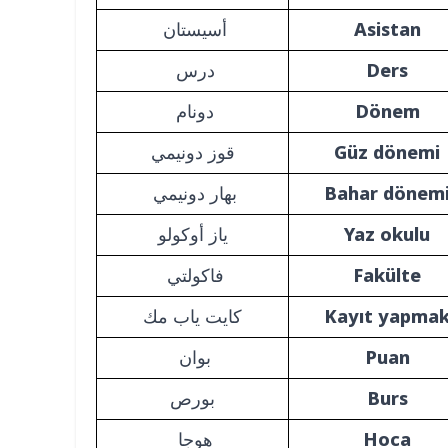
Asistan
أسيستان
Ders
درس
Dönem
دونام
Güz dönemi
قوز دونيمي
Bahar dönem
بهار دونيمي
Yaz okulu
ياز أوكولو
Fakülte
فاكولتي
Kayıt yapma
كايت ياب مك
Puan
بوان
Burs
بورص
Hoca
هوجا