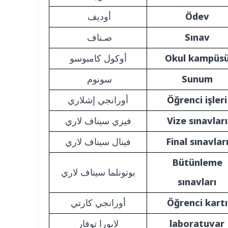
Ödev
أوديف
Sınav
صـناف
Okul kampüs
أوكول كامبوسو
Sunum
سونوم
Öğrenci işleri
أورانجي إشلاري
Vize sınavları
فيزي سيناف لاري
Final sınavlar
فينال سيناف لاري
Bütünleme
بوتونلما سيناف لاري
sınavları
Öğrenci kartı
أورانجي كارتي
laboratuvar
لابورا توفار