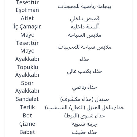
Tesettür
بيجامة رياضية للمحجبات
Eşofman
قميص داخلي
Atlet
ألبسة داخلية
İç Çamaşır
ملابس السباحة
Mayo
Tesettür
ملابس سباحة للمحجبات
Mayo
حذاء
Ayakkabı
Topuklu
حذاء بكعب عالي
Ayakkabı
Spor
حذاء رياضي
Ayakkabı
صندل (حذاء مكشوف)
Sandalet
حذاء داخل المنزل (النعال/ الشبشب)
Terlik
حذاء شتوي (البوط)
Bot
جزمة شتوية
Çizme
حذاء خفيف
Babet