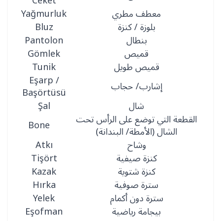
Ceket
معطف مطري
Yağmurluk
بلوزة / كنزة
Bluz
بنطال
Pantolon
قميص
Gömlek
قميص طويل
Tunik
Eşarp /
إشارب/ حجاب
Başörtüsü
شال
Şal
القطعة التي توضع على الرأس تحت
Bone
الشال (الأمطة/ البندانة)
وشاح
Atkı
كنزة صيفية
Tişört
كنزة شتوية
Kazak
سترة صوفية
Hırka
سترة دون أكمام
Yelek
بيجامة رياضية
Eşofman