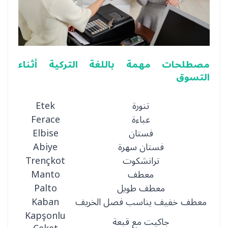
مصطلحات مهمة باللغة التركية أثناء
التسوق
تنورة
Etek
عباءة
Ferace
فستان
Elbise
فستان سهرة
Abiye
ترانشكوت
Trençkot
معطف
Manto
معطف طويل
Palto
معطف خفيف يناسب فصل الخريف
Kaban
Kapşonlu
جاكيت مع قبعة