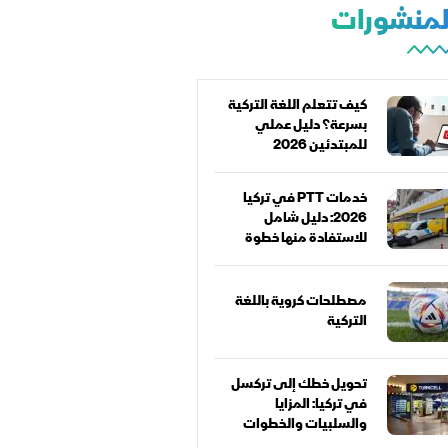
المنشورات
كيف تتعلم اللغة التركية
بسرعة؟ دليل عملي
للمبتدئين 2026
خدمات PTT في تركيا
2026: دليل شامل
للاستفادة منها خطوة
بخطوة
مصطلحات كروية باللغة
التركية
تحويل خطك إلى تركسل
في تركيا: المزايا
والسلبيات والخطوات
كاملة