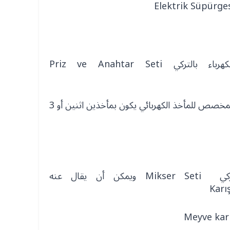
يقال لتوصيلة أو وصلة الكهرباء بالتركي Priz ve Anahtar Seti
ويقصد به كبل الكهرباء مع البريز المخصص للمأخذ الكهربائي يكون بمأخذين اثنين أو 3
يسمى الخلاط الكهربائية بالتركي Mikser Seti ويمكن أن يقال عنه