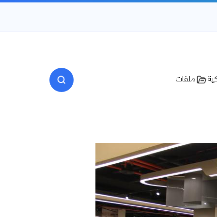
كية
ملفات