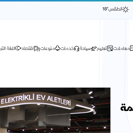
الطقس
18°
معاملات
تعليم
سياحة
خدمات
منوعات
اقتصاد
اللغة التر
ئمة