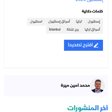
كلمات دلالية
إسطنبول
تركيا
أسواق إسطنبول
اسطنبول
أسواق تركيا
برج غلطة
İstanbul
اقترح تصحيحا
محمد أمين ميرة
آخر المنشورات