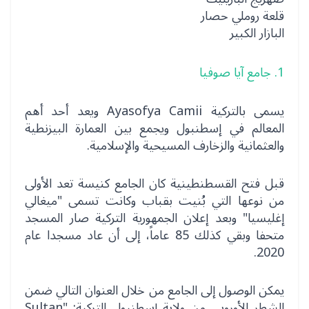
قلعة روملي حصار
البازار الكبير
1. جامع آيا صوفيا
يسمى بالتركية Ayasofya Camii ويعد أحد أهم
المعالم في إسطنبول ويجمع بين العمارة البيزنطية
والعثمانية والزخارف المسيحية والإسلامية.
قبل فتح القسطنطينية كان الجامع كنيسة تعد الأولى
من نوعها التي بُنيت بقباب وكانت تسمى "ميغالي
إغليسيا" وبعد إعلان الجمهورية التركية صار المسجد
متحفا وبقي كذلك 85 عاماً، إلى أن عاد مسجدا عام
2020.
يمكن الوصول إلى الجامع من خلال العنوان التالي ضمن
الشطر الأوروبي من ولاية إسطنبول التركية: "Sultan