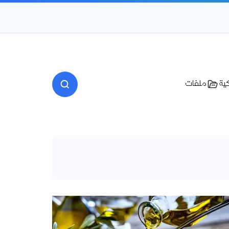
كية
ملفات