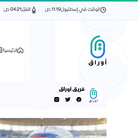
الوقت في إسطنبول
11:19 ص
الفجْر
04:21 ص
الرئيسية
فريق أوراق