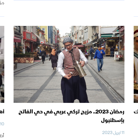
مقا
ك
رمضان 2023.. مزيج تركي عربي في حي الفاتح
أه
بإسطنبول
10 ابريل 2023
11 ابريل 2023
أصب