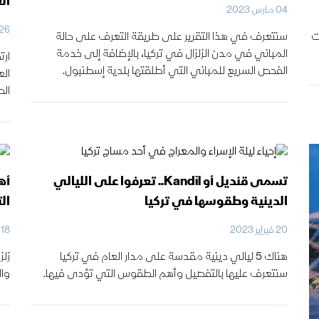
ال
04 مارس 2023
26 فبراير 023
ت
سنتعرف في هذا التقرير على طريقة التعرف على حالة
المباني في مدن الزلزال في تركيا، بالإضافة إلى خدمة
ارت
الفحص السريع للمباني التي أطلقتها بلدية إسطنبول.
الع
الص
تسمى قنديل أو Kandil.. تعرفوا على الليالي
أه
الدينية وطقوسها في تركيا
ال
20 فبراير 2023
18 فبراير 2023
هناك 5 ليالي دينية مقدسة على مدار العام في تركيا
زلز
سنتعرف عليها بالتفصيل وأهم الطقوس التي تؤدى فيها.
وال